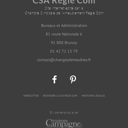
CSA Régie Com
Site internet édité par la
Chambre Syndicale de l'Ameublement Régie Com
Bureaux et Administration
81 route Nationale 6
91 800 Brunoy
01 42 72 13 79
contact@changezdemeubles.fr
NEWSLETTER
REJOINDRE LA CSA RÉGIE COM
MENTIONS LÉGALES
En partenariat avec