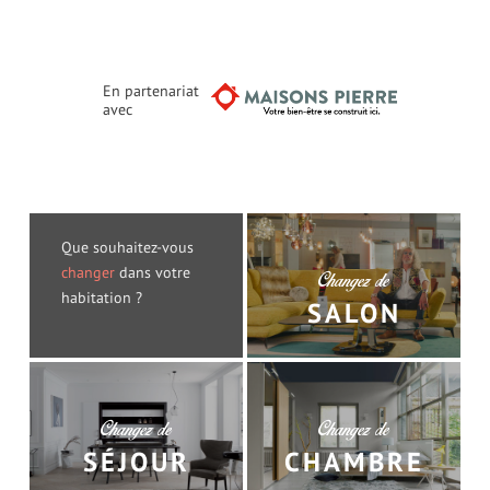
En partenariat
avec
Que souhaitez-vous
changer
dans votre
Changez de
habitation ?
SALON
Changez de
Changez de
SÉJOUR
CHAMBRE