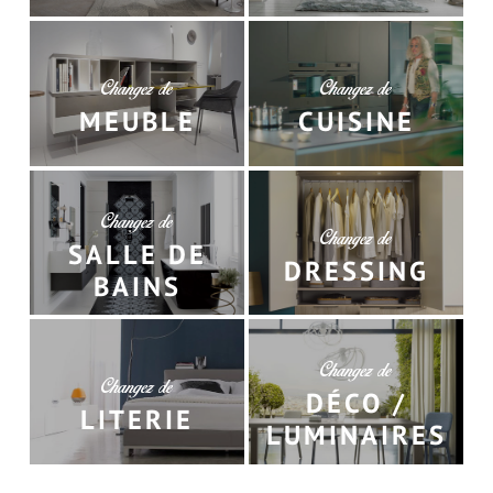
Changez de
Changez de
MEUBLE
CUISINE
Changez de
Changez de
SALLE DE
DRESSING
BAINS
Changez de
Changez de
DÉCO /
LITERIE
LUMINAIRES