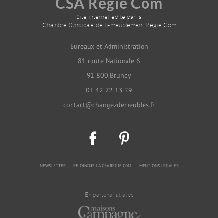
CSA Régie Com
Site internet édité par la
Chambre Syndicale de l'Ameublement Régie Com
Bureaux et Administration
81 route Nationale 6
91 800 Brunoy
01 42 72 13 79
contact@changezdemeubles.fr
NEWSLETTER
REJOINDRE LA CSA RÉGIE COM
MENTIONS LÉGALES
En partenariat avec