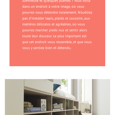
lumineuse et quelques plantes ? Vous voilà
dans un endroit à votre image, où vous
pourrez vous détendre totalement. N'oubliez
pas d'installer tapis, plaids et coussins, aux
matières délicates et agréables, où vous
pourrez marcher pieds nus et sentir alors
toute leur douceur. Le plus important est
que cet endroit vous ressemble, et que vous
vous y sentiez bien et détendu.