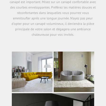
canapé est important. Misez sur un canapé confortable avec
des courbes enveloppantes. Préférez les matières douces et
réconfortantes dans lesquelles vous pourrez vous
emmitoufler après une longue journée. N'ayez pas peur
d'opter pour un canapé volumineux, il deviendra la pièce
principale de votre salon et dégagera une ambiance
chaleureuse pour vos invités.